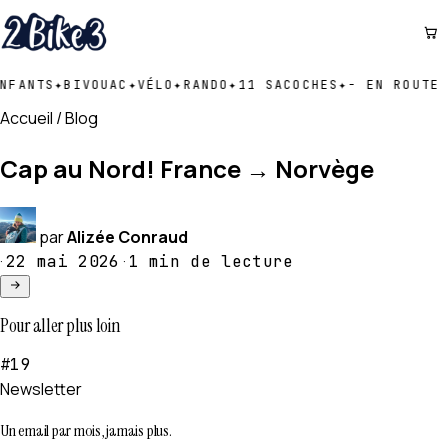
Aller
au
contenu
FANTS
✦
BIVOUAC
✦
VÉLO
✦
RANDO
✦
11 SACOCHES
✦
- EN ROUTE D
Accueil
/
Blog
Cap au Nord! France → Norvège
par
Alizée Conraud
·
·
22 mai 2026
1 min de lecture
Pour aller plus loin
#19
Newsletter
Un email par mois, jamais plus.