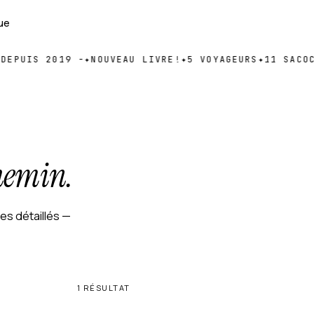
ue
EPUIS 2019 -
✦
NOUVEAU LIVRE!
✦
5 VOYAGEURS
✦
11 SACOCH
hemin.
res détaillés —
1 RÉSULTAT