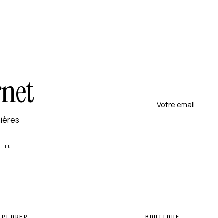
rnet
nières
CLIC
XPLORER
BOUTIQUE