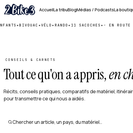
Aller
Accueil
La tribu
Blog
Médias /
Podcasts
La boutiq
au
contenu
FANTS
✦
BIVOUAC
✦
VÉLO
✦
RANDO
✦
11 SACOCHES
✦
- EN ROUTE D
CONSEILS & CARNETS
Tout ce qu'on a appris,
en c
Récits, conseils pratiques, comparatifs de matériel, itinérai
pour transmettre ce qui nous a aidés.