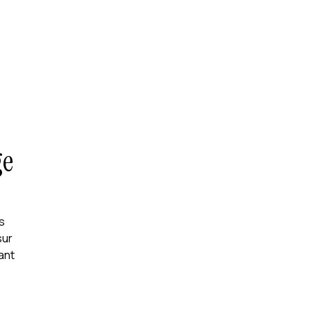
ge
rs
sur
ant