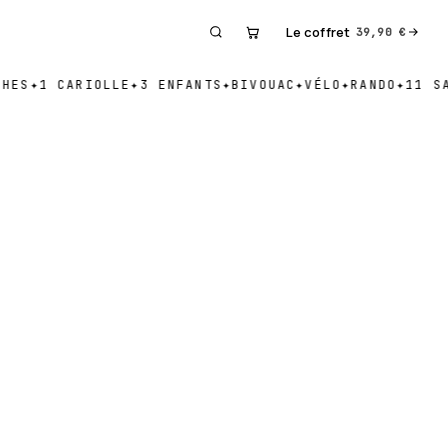
Le coffret
39,90
€
ES
✦
1 CARIOLLE
✦
3 ENFANTS
✦
BIVOUAC
✦
VÉLO
✦
RANDO
✦
11 SAC