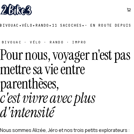
Aller
au
contenu
OUAC
✦
VÉLO
✦
RANDO
✦
11 SACOCHES
✦
- EN ROUTE DEPUIS 201
BIVOUAC · VÉLO · RANDO · IMPRO
Pour nous, voyager n'est pas
mettre sa vie entre
parenthèses,
c'est vivre avec plus
d'intensité
Nous sommes Alizée, Jéro et nos trois petits explorateurs :