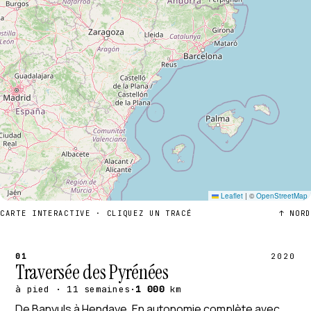
Leaflet
|
©
OpenStreetMap
CARTE INTERACTIVE · CLIQUEZ UN TRACÉ
↑ NORD
01
2020
Traversée des Pyrénées
à pied · 11 semaines
·
1 000
km
De Banyuls à Hendaye. En autonomie complète avec