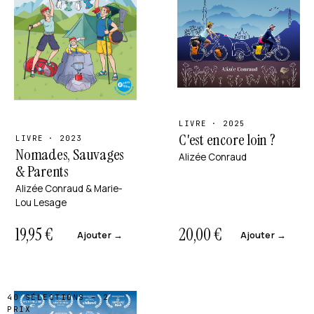
LIVRE · 2025
C'est encore loin ?
LIVRE · 2023
Nomades, Sauvages
Alizée Conraud
& Parents
Alizée Conraud & Marie-
Lou Lesage
19,95
€
20,00
€
Ajouter →
Ajouter →
40 SÉLECTIONS - 2
PRIX